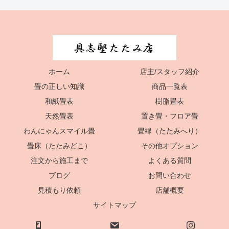
ホーム
店主/スタッフ紹介
畳の正しい知識
商品一覧表
和紙畳表
樹脂畳表
天然畳表
置き畳・フロア畳
わんにゃんスマイル畳
畳縁（たたみへり）
畳床（たたみどこ）
その他オプション
注文から施工まで
よくある質問
ブログ
お問い合わせ
見積もり依頼
店舗概要
サイトマップ
Copyright © 2020 具志堅たたみ店 All Rights Reserved.