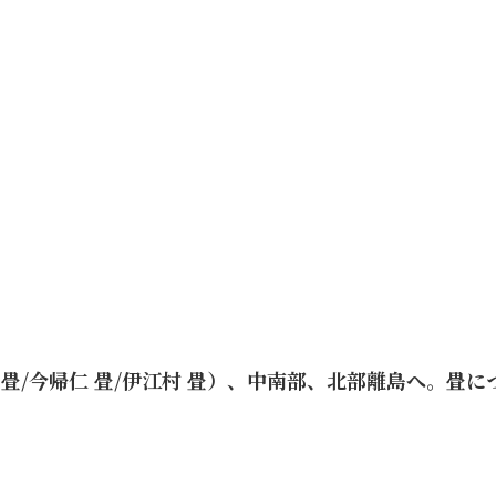
畳/今帰仁 畳/伊江村 畳）、中南部、北部離島へ。畳