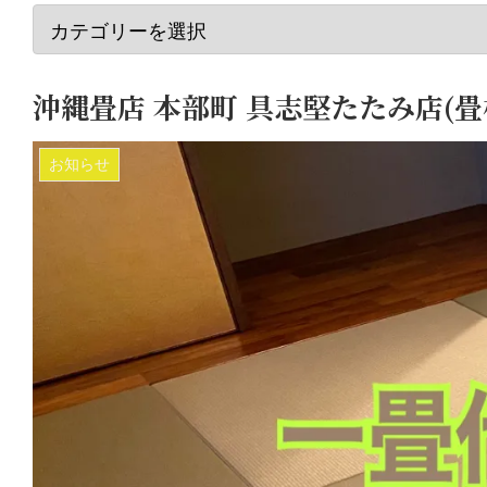
沖縄畳店 本部町 具志堅たたみ店(畳
お知らせ