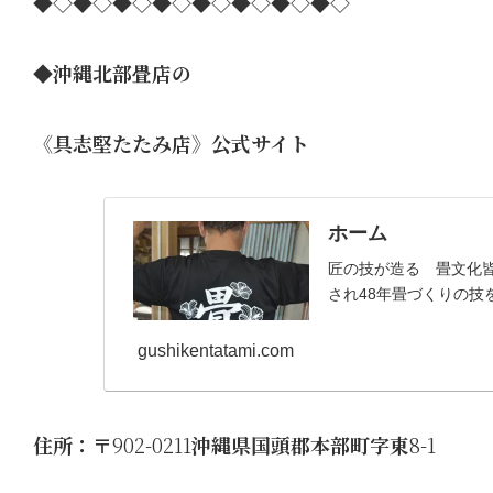
◆◇◆◇◆◇◆◇◆◇◆◇◆◇◆◇
◆沖縄北部畳店の
《具志堅たたみ店》公式サイト
ホーム
匠の技が造る 畳文化皆
され48年畳づくりの技
gushikentatami.com
住所：〒
902-0211
沖縄県国頭郡本部町字東
8-1