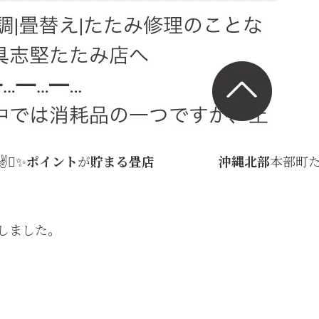
✌✨
ポイント
が
貯まる畳店 沖縄北部
本部町
しました。