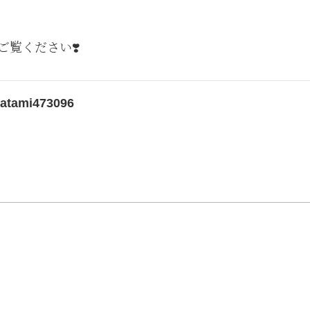
覧ください❣️
/tatami473096