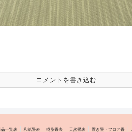
コメントを書き込む
商品一覧表
和紙畳表
樹脂畳表
天然畳表
置き畳・フロア畳