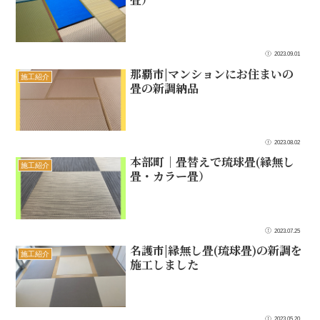
2023.09.01
那覇市|マンションにお住まいの
施工紹介
畳の新調納品
2023.08.02
本部町｜畳替えで琉球畳(縁無し
施工紹介
畳・カラー畳）
2023.07.25
名護市|縁無し畳(琉球畳)の新調を
施工紹介
施工しました
2023.05.20