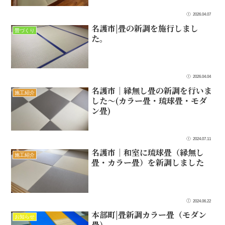
2026.04.07
名護市|畳の新調を施行しまし
畳づくり
た。
2026.04.04
名護市｜縁無し畳の新調を行いま
施工紹介
した〜(カラー畳・琉球畳・モダ
ン畳)
2024.07.11
名護市｜和室に琉球畳（縁無し
施工紹介
畳・カラー畳）を新調しました
2024.06.22
本部町|畳新調カラー畳（モダン
お知らせ
畳）