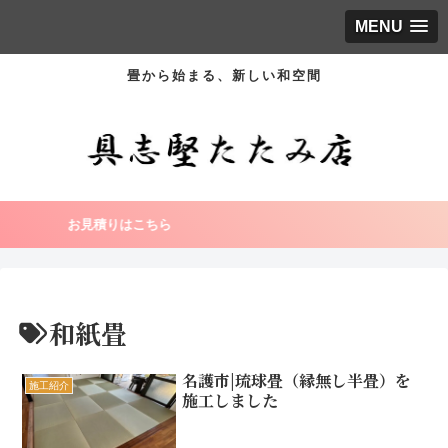
MENU
畳から始まる、新しい和空間
お見積りはこちら
和紙畳
名護市|琉球畳（縁無し半畳）を
施工紹介
施工しました