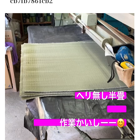
cb7fb7861cb2
動
画
プ
レ
ー
ヤ
ー